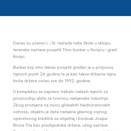
Danas su učenici I. i IV. razreda naše škole u sklopu
terenske nastave posjetili Titov bunker u Konjicu i grad
Konjic.
Bunker koji smo danas posjetili građen je u potpunoj
tajnosti punih 26 godina te je kao takva državna tajna
bivše države ostao sve do 1992. godine.
U kompleksu se zapravo trebalo nalaziti mjesto za
proizvodnju alata za tvornicu namjenske industrije.
Zbog promjena na nivou globalnih hladnoratovskih
odnosa, objektu je data namjena glavnog vojnog
operativnog središta za smještaj i boravak Josipa
Broza Tita kao predsjednika države, užeg sastava