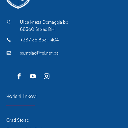
Ulica kneza Domagoja bb

88360 Stolac BiH
+387 36 853 - 404

ss.stolac@tel.net.ba

Korisni linkovi
Grad Stolac