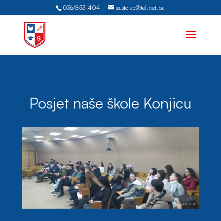
036/853-404
ss.stolac@tel.net.ba
Posjet naše škole Konjicu