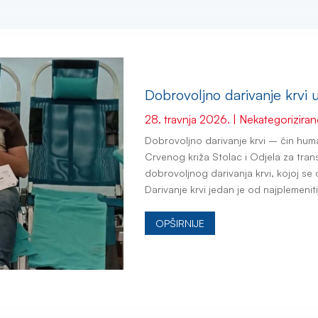
Dobrovoljno darivanje krvi u
28. travnja 2026.
|
Nekategorizira
Dobrovoljno darivanje krvi – čin human
Crvenog križa Stolac i Odjela za tran
dobrovoljnog darivanja krvi, kojoj se
Darivanje krvi jedan je od najplemenitij
OPŠIRNIJE