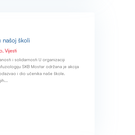
 našoj školi
no
,
Vijesti
osti i solidarnosti U organizaciji
sfuziologiju SKB Mostar održana je akcija
 odazvao i dio učenika naše škole.
ih...