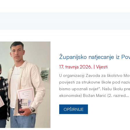
Županijsko natjecanje iz Pov
17. travnja 2026.
|
Vijesti
U organizaciji Zavoda za školstvo Mos
povijesti za strukovne škole pod naz
bismo upoznali svijet“. Našu školu pred
ekonomske) Božan Marić (2. razred...
OPŠIRNIJE