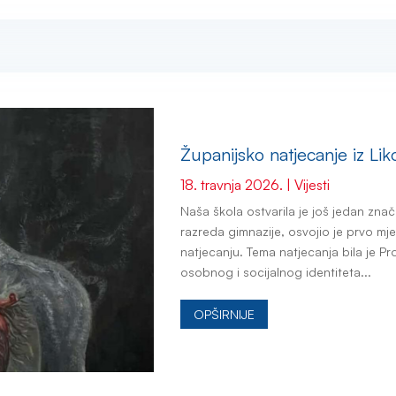
Županijsko natjecanje iz Li
18. travnja 2026.
|
Vijesti
Naša škola ostvarila je još jedan znač
razreda gimnazije, osvojio je prvo mj
natjecanju. Tema natjecanja bila je Pro
osobnog i socijalnog identiteta...
OPŠIRNIJE