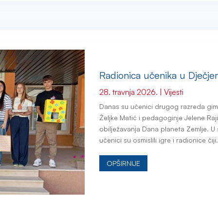
Radionica učenika u Dječjem
28. travnja 2026.
|
Vijesti
Danas su učenici drugog razreda gim
Željke Matić i pedagoginje Jelene Raji
obilježavanja Dana planeta Zemlje. U 
učenici su osmislili igre i radionice čiji.
OPŠIRNIJE