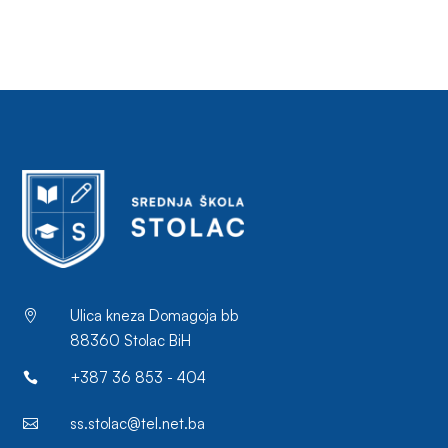
Ulica kneza Domagoja bb

88360 Stolac BiH
+387 36 853 - 404

ss.stolac@tel.net.ba
