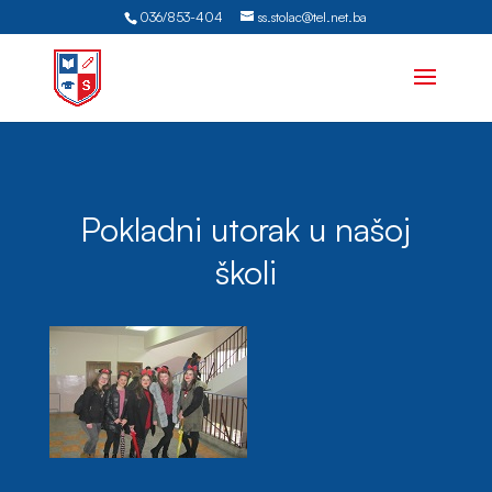
036/853-404
ss.stolac@tel.net.ba
Pokladni utorak u našoj
školi