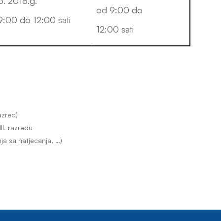
6. 2018.g.
od 9:00 do
9:00 do 12:00 sati
12:00 sati
azred)
III. razredu
nja sa natjecanja, …)