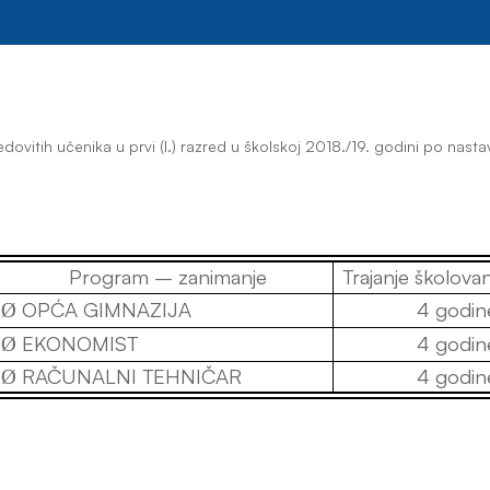
edovitih učenika u prvi (I.) razred u školskoj 2018./19. godini po
nasta
Program – zanimanje
Trajanje školovan
OPĆA GIMNAZIJA
4 godin
Ø
EKONOMIST
4 godin
Ø
RAČUNALNI TEHNIČAR
4 godin
Ø