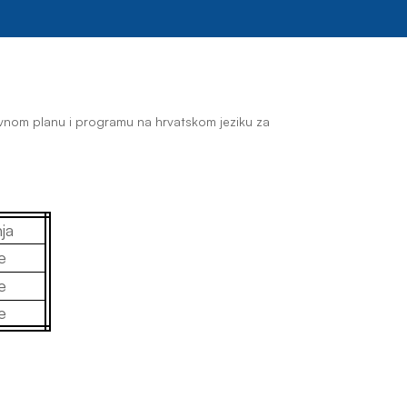
vnom planu i programu na hrvatskom jeziku
za
ja
e
e
e