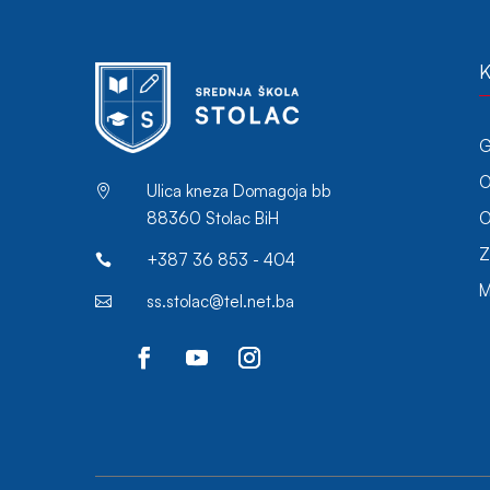
K
G
O
Ulica kneza Domagoja bb

O
88360 Stolac BiH
Z
+387 36 853 - 404

M
ss.stolac@tel.net.ba
