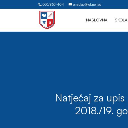
036/853-404
ss.stolac@tel.net.ba
NASLOVNA
ŠKOLA
Natječaj za upis
2018./19. g