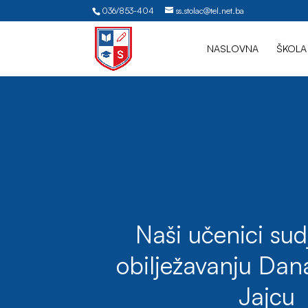
036/853-404
ss.stolac@tel.net.ba
NASLOVNA
ŠKOLA
Naši učenici sudj
obilježavanju Dan
Jajcu