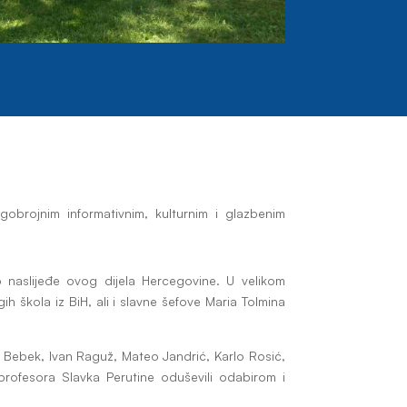
gobrojnim informativnim, kulturnim i glazbenim
rno naslijeđe ovog dijela Hercegovine. U velikom
ih škola iz BiH, ali i slavne šefove Maria Tolmina
o Bebek, Ivan Raguž, Mateo Jandrić, Karlo Rosić,
profesora Slavka Perutine oduševili odabirom i