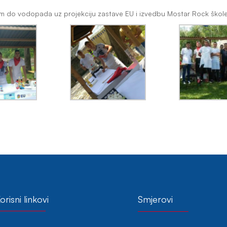
em do vodopada uz projekciju zastave EU i izvedbu Mostar Rock škole
orisni linkovi
Smjerovi