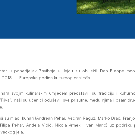
tar u ponedjeljak 7.svibnja u Jajcu su obilježili Dan Europe mno
 2018. – Europska godina kulturnog nasljeđa.
a kuhara svojim kulinarskim umijećem predstavili su tradiciju i kultu
Pliva”, naši su učenici oduševili sve prisutne, među njima i osam drug
e.
 naši su mladi kuhari (Andrean Pehar, Vedran Raguž, Marko Brać, Franj
Filipa Pehar, Anđela Vidić, Nikola Krmek i Ivan Marić) uz podršku 
ovačkog jela.