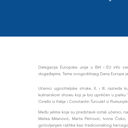
Delegacija Europske unije u BiH i EU info cen
događajima. Tema ovogodišnjeg Dana Europe je
Učenici ugostiteljske struke, II. i III. razred
kulinarskom showu koji je bio upriličen u parku ”
Ciriello iz Italije i Constantin Turculet iz Rumunjsk
Među jelima koje su predstavili ostali učenici,
Matea Milanović, Marta Petrović, Ivona Čoko, 
gotovljenjem raštike kao tradicionalnog herceg