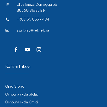
Ulica kneza Domagoja bb

88360 Stolac BiH
+387 36 853 - 404

ss.stolac@tel.net.ba

Korisni linkovi
Grad Stolac
Osnovna škola Stolac
Osnovna škola Crnići