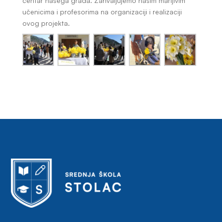
centar našega grada. Zahvaljujemo našim marljivim
učenicima i profesorima na organizaciji i realizaciji
ovog projekta.