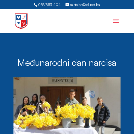
036/853-404
ss.stolac@tel.net.ba
Međunarodni dan narcisa