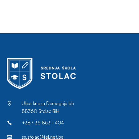
Ulica kneza Domagoja bb

88360 Stolac BiH
+387 36 853 - 404

ss.stolac@tel.net.ba
