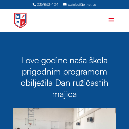
036/853-404
ss.stolac@tel.net.ba
I ove godine naša škola
prigodnim programom
obilježila Dan ružičastih
majica