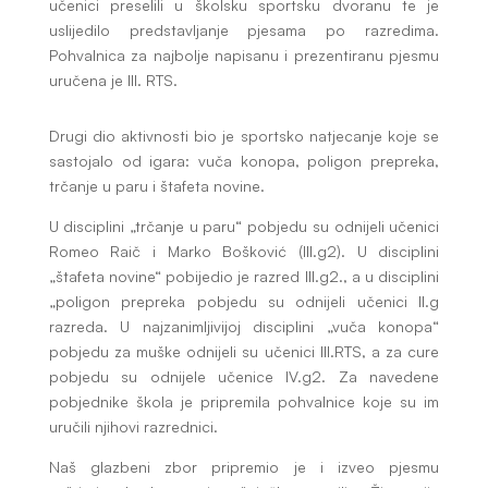
učenici preselili u školsku sportsku dvoranu te je
uslijedilo predstavljanje pjesama po razredima.
Pohvalnica za najbolje napisanu i prezentiranu pjesmu
uručena je III. RTS.
Drugi dio aktivnosti bio je sportsko natjecanje koje se
sastojalo od igara: vuča konopa, poligon prepreka,
trčanje u paru i štafeta novine.
U disciplini „trčanje u paru“ pobjedu su odnijeli učenici
Romeo Raič i Marko Bošković (III.g2). U disciplini
„štafeta novine“ pobijedio je razred III.g2., a u disciplini
„poligon prepreka pobjedu su odnijeli učenici II.g
razreda. U najzanimljivijoj disciplini „vuča konopa“
pobjedu za muške odnijeli su učenici III.RTS, a za cure
pobjedu su odnijele učenice IV.g2. Za navedene
pobjednike škola je pripremila pohvalnice koje su im
uručili njihovi razrednici.
Naš glazbeni zbor pripremio je i izveo pjesmu